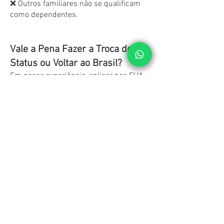
❌ Outros familiares não se qualificam
como dependentes.
Vale a Pena Fazer a Troca de
Status ou Voltar ao Brasil?
Em nossa experiência, aplicar nos EUA
costuma ter mais chances de
aprovação do que aplicar no Brasil.
No consulado brasileiro, o oficial pode
questionar seus vínculos e negar o
visto; já nos EUA, o processo é focado
na elegibilidade acadêmica e
comprovação financeira.
Conclusão
A Troca de Status é uma excelente
alternativa para quem deseja estudar
nos EUA sem precisar sair do país, mas
exige atenção a prazos, documentos e