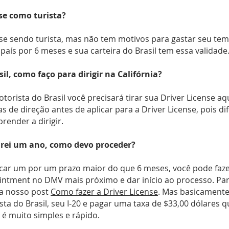
nse como turista?
nse sendo turista, mas não tem motivos para gastar seu te
país por 6 meses e sua carteira do Brasil tem essa validade
il, como faço para dirigir na Califórnia?
orista do Brasil você precisará tirar sua Driver License aq
as de direção antes de aplicar para a Driver License, pois di
render a dirigir.
arei um ano, como devo proceder?
ficar um por um prazo maior do que 6 meses, você pode faze
intment no DMV mais próximo e dar início ao processo. Pa
eia nosso post
Como fazer a Driver License
. Mas basicamente
sta do Brasil, seu I-20 e pagar uma taxa de $33,00 dólares
 é muito simples e rápido.