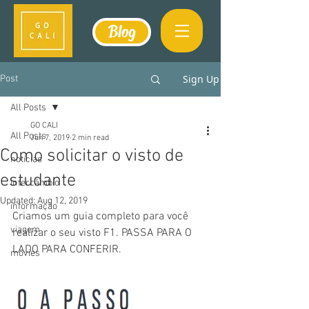
Blog
Sign Up
Post
All Posts
GO CALI
All Posts
Jun 7, 2019
2 min read
Como solicitar o visto de
notícias
estudante
intercâmbio
Updated:
Aug 12, 2019
informação
Criamos um guia completo para você 
viagem
realizar o seu visto F1. PASSA PARA O 
LADO PARA CONFERIR.
movies