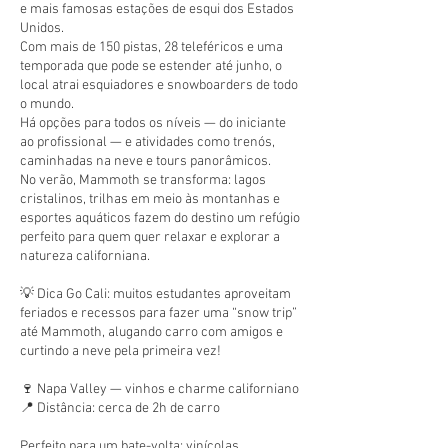
e mais famosas estações de esqui dos Estados
Unidos.
Com mais de 150 pistas, 28 teleféricos e uma
temporada que pode se estender até junho, o
local atrai esquiadores e snowboarders de todo
o mundo.
Há opções para todos os níveis — do iniciante
ao profissional — e atividades como trenós,
caminhadas na neve e tours panorâmicos.
No verão, Mammoth se transforma: lagos
cristalinos, trilhas em meio às montanhas e
esportes aquáticos fazem do destino um refúgio
perfeito para quem quer relaxar e explorar a
natureza californiana.
💡 Dica Go Cali: muitos estudantes aproveitam
feriados e recessos para fazer uma “snow trip”
até Mammoth, alugando carro com amigos e
curtindo a neve pela primeira vez!
🍷 Napa Valley — vinhos e charme californiano
📍 Distância: cerca de 2h de carro
Perfeito para um bate-volta: vinícolas