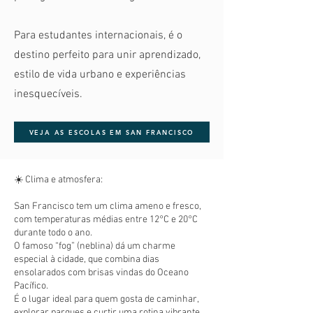
Para estudantes internacionais, é o
destino perfeito para unir aprendizado,
estilo de vida urbano e experiências
inesquecíveis.
VEJA AS ESCOLAS EM SAN FRANCISCO
☀️ Clima e atmosfera:
San Francisco tem um clima ameno e fresco,
com temperaturas médias entre 12°C e 20°C
durante todo o ano.
O famoso “fog” (neblina) dá um charme
especial à cidade, que combina dias
ensolarados com brisas vindas do Oceano
Pacífico.
É o lugar ideal para quem gosta de caminhar,
explorar parques e curtir uma rotina vibrante,