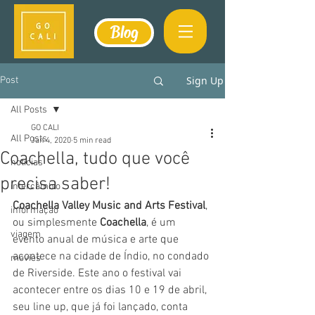
Blog
Sign Up
Post
All Posts
GO CALI
All Posts
Jan 4, 2020
5 min read
Coachella, tudo que você
notícias
precisa saber!
intercâmbio
Coachella Valley Music and Arts Festival
, 
informação
ou simplesmente 
Coachella
, é um 
viagem
evento anual de música e arte que 
acontece na cidade de Índio, no condado 
movies
de Riverside. Este ano o festival vai 
acontecer entre os dias 10 e 19 de abril, 
seu line up, que já foi lançado, conta 