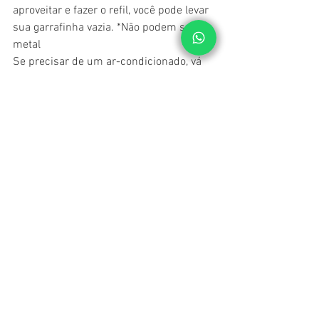
aproveitar e fazer o refil, você pode levar 
sua garrafinha vazia. *Não podem ser de 
metal
Se precisar de um ar-condicionado, vá 
até a Yuma tent.
Além disso, compre seu Pedialyte antes 
de chegar à cidade, pois as lojas 
aumentam (e muito!) os valores durante 
os fins de semana do festival.
- Bandanas /
  Você já percebeu que na 
maioria das fotos as pessoas estão 
usando bandanas no rosto? Isso se deve 
principalmente ao fato da 
"Cough-
chella". Yes, that is a thing!  
Se proteger 
da poeira e da areia do deserto é uma 
ótima ideia se você não quer passar as 
semanas seguintes tossindo. E acredite, 
todo mundo usa!