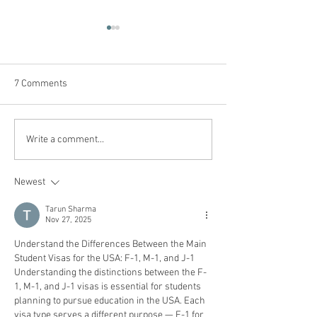
7 Comments
Como fazer a Troca de
Medicamentos Pr
Write a comment...
Status de Turista para
Controlados nos
Estudante nos Estados
Newest
Unidos
Tarun Sharma
Nov 27, 2025
Understand the Differences Between the Main 
Student Visas for the USA: F-1, M-1, and J-1
Understanding the distinctions between the F-
1, M-1, and J-1 visas is essential for students 
planning to pursue education in the USA. Each 
visa type serves a different purpose — F-1 for 