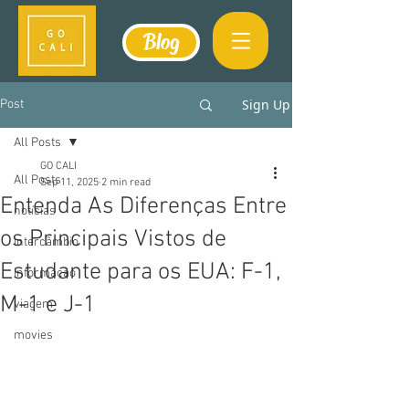
Blog
Sign Up
Post
All Posts
GO CALI
All Posts
Sep 11, 2025
2 min read
Entenda As Diferenças Entre
notícias
os Principais Vistos de
intercâmbio
Estudante para os EUA: F-1,
informação
M-1 e J-1
viagem
movies