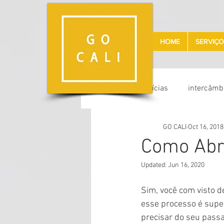
HOME
SERVIÇO
All Posts
notícias
intercâmb
GO CALI
Oct 16, 2018
Como Abr
Updated:
Jun 16, 2020
Sim, você com visto d
esse processo é super 
precisar do seu passa