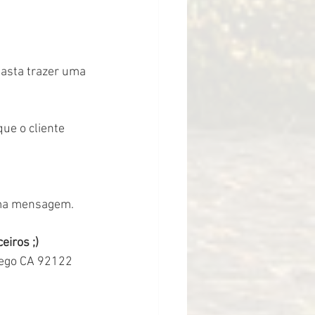
Basta trazer uma 
ue o cliente 
uma mensagem.
iros ;)
Diego CA 92122