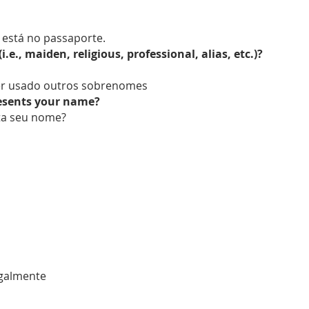
está no passaporte.
e., maiden, religious, professional, alias, etc.)?
ver usado outros sobrenomes
resents your name?
ta seu nome?
egalmente