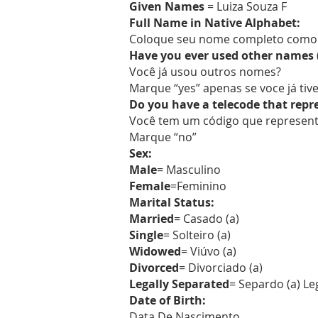
Given Names
= Luiza Souza F
Full Name in Native Alphabet:
Coloque seu nome completo como 
Have you ever used other names (i.
Você já usou outros nomes?
Marque “yes” apenas se voce já ti
Do you have a telecode that rep
Você tem um código que represen
Marque “no”
Sex:
Male
= Masculino
Female
=Feminino
Marital Status:
Married
= Casado (a)
Single
= Solteiro (a)
Widowed
= Viúvo (a)
Divorced
= Divorciado (a)
Legally Separated
= Separdo (a) L
Date of Birth:
Data De Nascimento